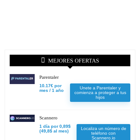
MEJORES OFERTAS
Parentaler
10.17€ por
Unete a Parentaler y
mes / 1 año
comienza a proteger a tus
hijos
Scannero
1 día por 0,89$
Localiza un número de
(49,8$ al mes)
teléfono con
Scannero.io