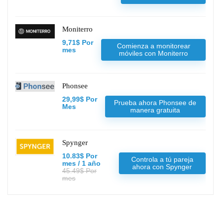
Moniterro
9,71$ Por
Comienza a monitorear
mes
móviles con Moniterro
Phonsee
29,99$ Por
Prueba ahora Phonsee de
Mes
manera gratuita
Spynger
10.83$ Por
Controla a tú pareja
mes / 1 año
ahora con Spynger
45.49$ Por
mes