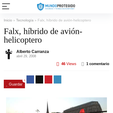
Inicio
»
Tecnología
»
Falx, híbrido de avión-helicoptero
Falx, híbrido de avión-
helicoptero
Alberto Carranza
abril 29, 2008
46
Views
1 comentario
0
Guardar