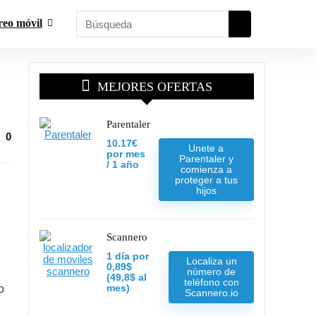
reo móvil
MEJORES OFERTAS
Parentaler
0
10.17€
Unete a
por mes
Parentaler y
/ 1 año
comienza a
proteger a tus
hijos
Scannero
1 día por
Localiza un
0,89$
número de
(49,8$ al
teléfono con
o
mes)
Scannero.io