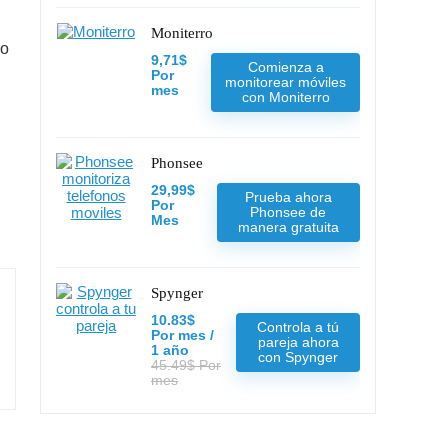
Moniterro
mo
9,71$
Comienza a
Por
monitorear móviles
mes
con Moniterro
Phonsee
29,99$
Prueba ahora
Por
Phonsee de
Mes
manera gratuita
Spynger
10.83$
Controla a tú
Por mes /
pareja ahora
1 año
con Spynger
45.49$ Por
mes