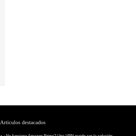
Articulos destacados
¿No funciona Amazon Prime? Una VPN puede ser la solución