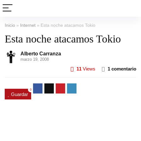
Inicio
»
Internet
»
Esta noche atacamos Tokio
Esta noche atacamos Tokio
Alberto Carranza
marzo 19, 2008
11
Views
1 comentario
0
Guardar