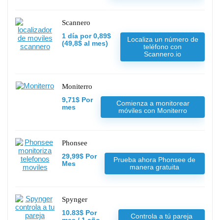
Scannero
1 día por 0,89$
Localiza un número de
(49,8$ al mes)
teléfono con
Scannero.io
Moniterro
9,71$ Por
Comienza a monitorear
mes
móviles con Moniterro
Phonsee
29,99$ Por
Prueba ahora Phonsee de
Mes
manera gratuita
Spynger
10.83$ Por
Controla a tú pareja