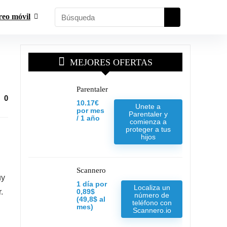
reo móvil
MEJORES OFERTAS
Parentaler
0
10.17€
Unete a
por mes
Parentaler y
/ 1 año
comienza a
proteger a tus
hijos
Scannero
uy
1 día por
Localiza un
.
0,89$
número de
(49,8$ al
teléfono con
mes)
Scannero.io