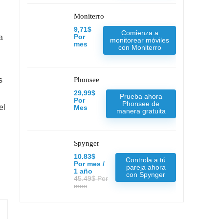
Moniterro
9,71$
Comienza a
a
Por
monitorear móviles
mes
con Moniterro
s
Phonsee
29,99$
Prueba ahora
Por
Phonsee de
el
Mes
manera gratuita
Spynger
10.83$
Controla a tú
Por mes /
pareja ahora
1 año
con Spynger
45.49$ Por
mes