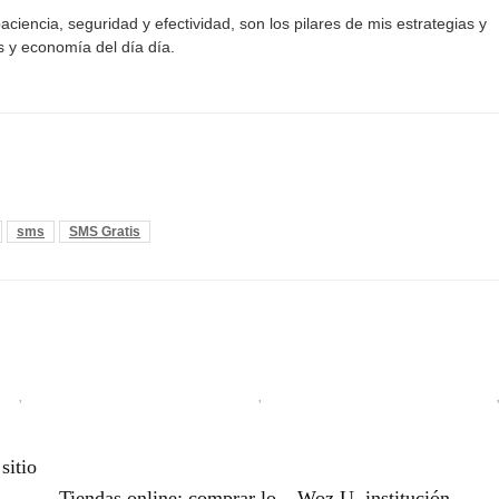
aciencia, seguridad y efectividad, son los pilares de mis estrategias y
s y economía del día día.
sms
SMS Gratis
sitio
Tiendas online: comprar lo
Woz U, institución