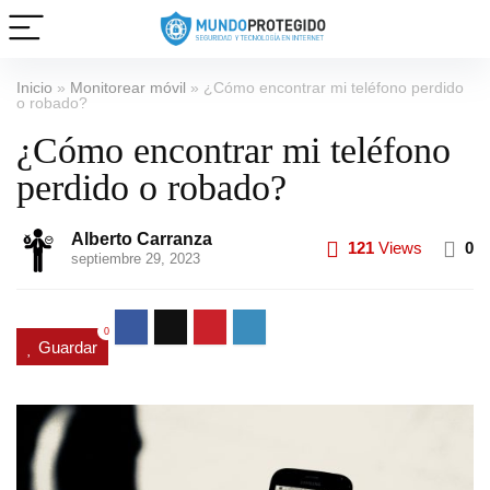
Inicio
»
Monitorear móvil
»
¿Cómo encontrar mi teléfono perdido
o robado?
¿Cómo encontrar mi teléfono
perdido o robado?
Alberto Carranza
121
Views
0
septiembre 29, 2023
0
Guardar