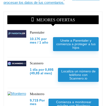
procesan los datos de tus comentarios.
MEJORES OFERTAS
Parentaler
10.17€ por
Unete a Parentaler y
mes / 1 año
comienza a proteger a tus
hijos
Scannero
1 día por 0,89$
Localiza un número de
(49,8$ al mes)
teléfono con
Scannero.io
Moniterro
9,71$ Por
Comienza a monitorear
mes
móviles con Moniterro