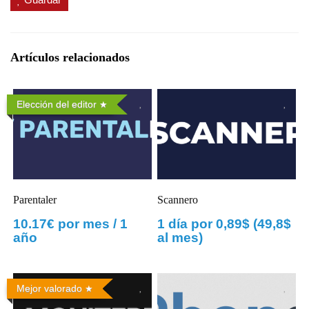
Artículos relacionados
Elección del editor
Parentaler
Scannero
10.17€ por mes / 1
1 día por 0,89$ (49,8$
año
al mes)
Mejor valorado