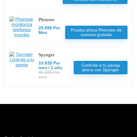
Phonsee
29,99$ Por
Prueba ahora Phonsee de
Mes
manera gratuita
Spynger
10.83$ Por
Controla a tú pareja
mes / 1 año
ahora con Spynger
45.49$ Por
mes