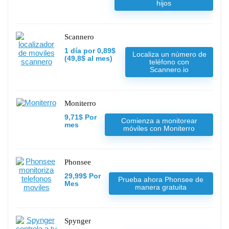
hijos
Scannero
1 día por 0,89$
Localiza un número de
(49,8$ al mes)
teléfono con
Scannero.io
Moniterro
9,71$ Por
Comienza a monitorear
mes
móviles con Moniterro
Phonsee
29,99$ Por
Prueba ahora Phonsee de
Mes
manera gratuita
Spynger