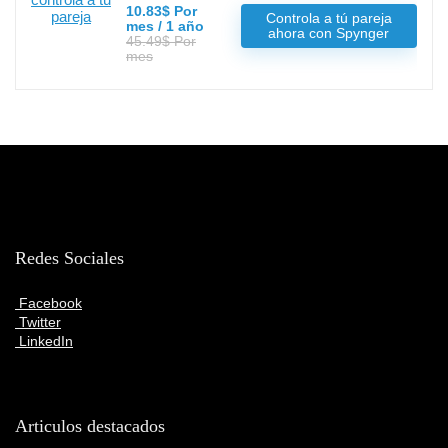
10.83$ Por
Controla a tú pareja
mes / 1 año
ahora con Spynger
45.49$ Por
mes
Redes Sociales
Facebook
Twitter
LinkedIn
Articulos destacados