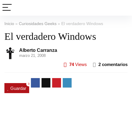
Inicio
»
Curiosidades Geeks
»
El verdadero Windows
El verdadero Windows
Alberto Carranza
marzo 21, 2008
74
Views
2 comentarios
0
Guardar