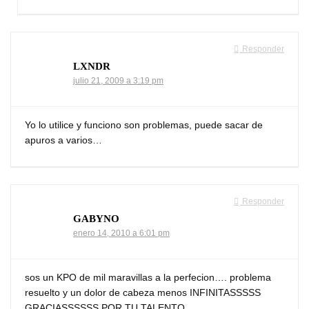
Responder
LXNDR
julio 21, 2009 a 3:19 pm
Yo lo utilice y funciono son problemas, puede sacar de
apuros a varios…
Responder
GABYNO
enero 14, 2010 a 6:01 pm
sos un KPO de mil maravillas a la perfecion…. problema
resuelto y un dolor de cabeza menos INFINITASSSSS
GRACIASSSSSS POR TU TALENTO