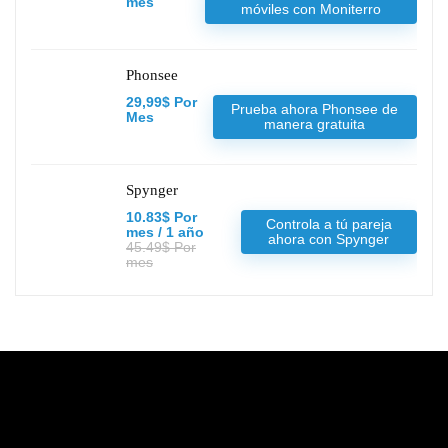
mes
móviles con Moniterro
Phonsee
29,99$ Por
Prueba ahora Phonsee de
Mes
manera gratuita
Spynger
10.83$ Por
Controla a tú pareja
mes / 1 año
ahora con Spynger
45.49$ Por
mes