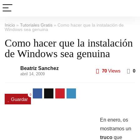
Inicio
»
Tutoriales Gratis
»
Como hacer que la instalación de
Windows sea genuina
Como hacer que la instalación
de Windows sea genuina
Beatriz Sanchez
70
Views
0
abril 14, 2009
0
Guardar
En enero, os
mostramos un
truco
que