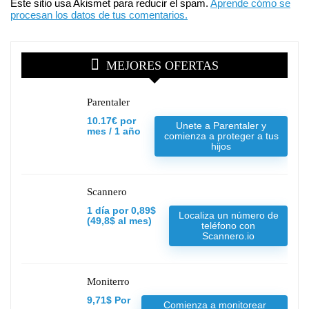
Este sitio usa Akismet para reducir el spam.
Aprende cómo se
procesan los datos de tus comentarios.
MEJORES OFERTAS
Parentaler
10.17€ por
Unete a Parentaler y
mes / 1 año
comienza a proteger a tus
hijos
Scannero
1 día por 0,89$
Localiza un número de
(49,8$ al mes)
teléfono con
Scannero.io
Moniterro
9,71$ Por
Comienza a monitorear