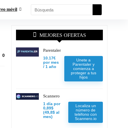
reo móvil
MEJORES OFERTAS
Parentaler
0
10.17€
Unete a
por mes
Parentaler y
/ 1 año
comienza a
proteger a tus
hijos
Scannero
1 día por
Localiza un
0,89$
número de
(49,8$ al
teléfono con
mes)
Scannero.io