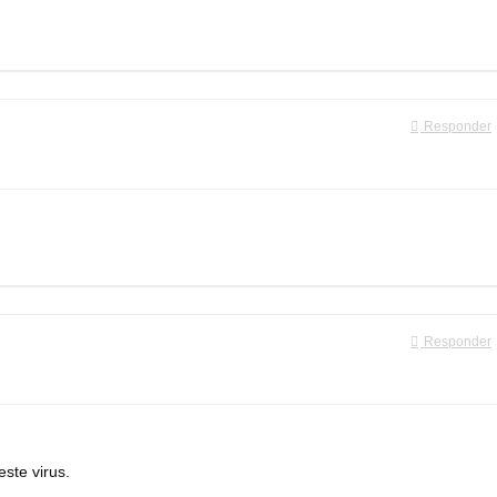
Responder
Responder
ste virus.