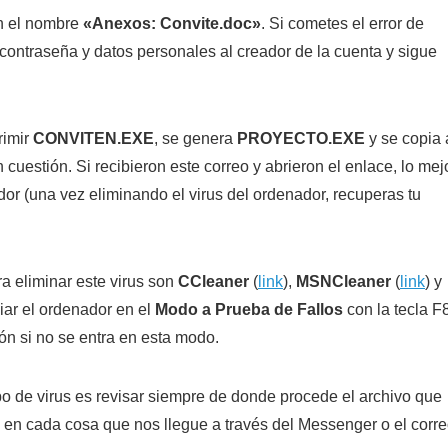
on el nombre
«Anexos: Convite.doc»
. Si cometes el error de
u contraseña y datos personales al creador de la cuenta y sigue
rimir
CONVITEN.EXE
, se genera
PROYECTO.EXE
y se copia 
cuestión. Si recibieron este correo y abrieron el enlace, lo mej
r (una vez eliminando el virus del ordenador, recuperas tu
a eliminar este virus son
CCleaner
(
link
),
MSNCleaner
(
link
) y
ciar el ordenador en el
Modo a Prueba de Fallos
con la tecla F
ión si no se entra en esta modo.
o de virus es revisar siempre de donde procede el archivo que
s en cada cosa que nos llegue a través del Messenger o el corr