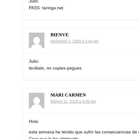
Julio:
PASS: taringa.net
BIENVE
diciembre 2, 2009 a 2:44 am
Julio:
tecléalo, no copies-pegues
MARI CARMEN
febrero 11, 2010 a 4:00 am
Hola:
esta semana he tenido que sufrir las consecuencias de e
Creo que lo he eliminado.