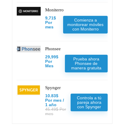
Moniterro
9,71$
Comienza a
Por
monitorear móviles
mes
con Moniterro
Phonsee
29,99$
Prueba ahora
Por
Phonsee de
Mes
manera gratuita
Spynger
10.83$
Controla a tú
Por mes /
pareja ahora
1 año
con Spynger
45.49$ Por
mes