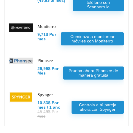
(49,8$ al mes)
teléfono con
Scannero.io
Moniterro
9,71$ Por
Comienza a monitorear
mes
móviles con Moniterro
Phonsee
29,99$ Por
Prueba ahora Phonsee de
Mes
manera gratuita
Spynger
10.83$ Por
Controla a tú pareja
mes / 1 año
ahora con Spynger
45.49$ Por
mes