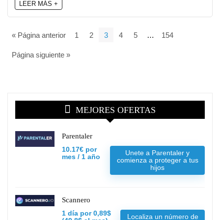
LEER MÁS +
« Página anterior
1
2
3
4
5
…
154
Página siguiente »
MEJORES OFERTAS
Parentaler
10.17€ por
Unete a Parentaler y
mes / 1 año
comienza a proteger a tus
hijos
Scannero
1 día por 0,89$
Localiza un número de