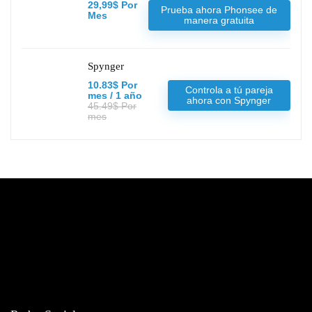
29,99$ Por
Prueba ahora Phonsee de
Mes
manera gratuita
Spynger
10.83$ Por
Controla a tú pareja
mes / 1 año
ahora con Spynger
45.49$ Por
mes