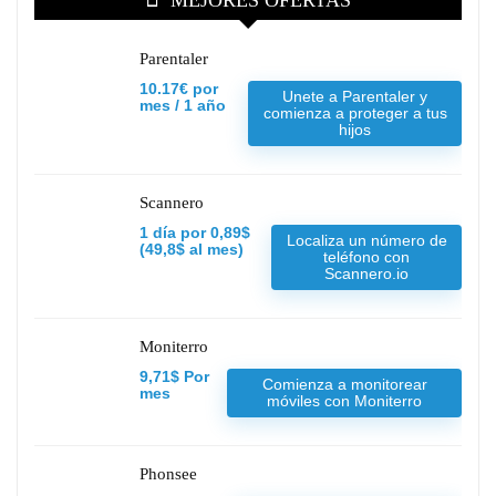
MEJORES OFERTAS
Parentaler
10.17€ por
Unete a Parentaler y
mes / 1 año
comienza a proteger a tus
hijos
Scannero
1 día por 0,89$
Localiza un número de
(49,8$ al mes)
teléfono con
Scannero.io
Moniterro
9,71$ Por
Comienza a monitorear
mes
móviles con Moniterro
Phonsee