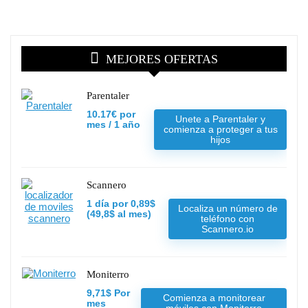
MEJORES OFERTAS
Parentaler
10.17€ por
Unete a Parentaler y
mes / 1 año
comienza a proteger a tus
hijos
Scannero
1 día por 0,89$
Localiza un número de
(49,8$ al mes)
teléfono con
Scannero.io
Moniterro
9,71$ Por
Comienza a monitorear
mes
móviles con Moniterro