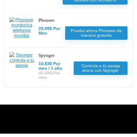
Phonsee
29,99$ Por
Prueba ahora Phonsee de
Mes
manera gratuita
Spynger
10.83$ Por
Controla a tú pareja
mes / 1 año
ahora con Spynger
45.49$ Por
mes