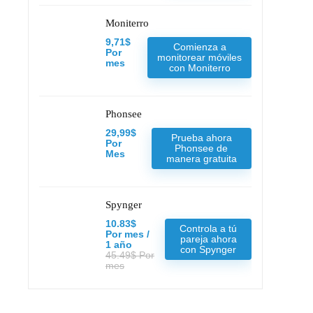
Moniterro
9,71$
Comienza a
Por
monitorear móviles
mes
con Moniterro
Phonsee
29,99$
Prueba ahora
Por
Phonsee de
Mes
manera gratuita
Spynger
10.83$
Controla a tú
Por mes /
pareja ahora
1 año
con Spynger
45.49$ Por
mes