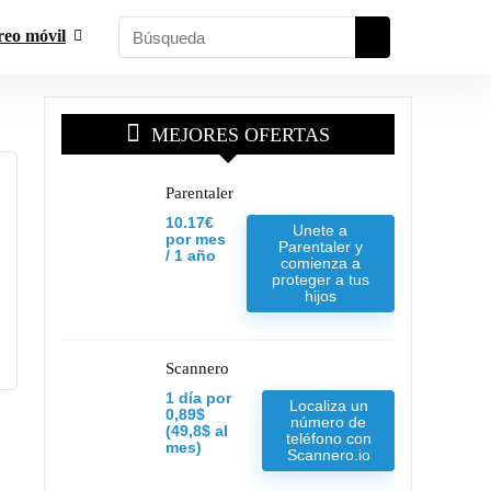
reo móvil
MEJORES OFERTAS
Parentaler
10.17€
Unete a
por mes
Parentaler y
/ 1 año
comienza a
proteger a tus
hijos
Scannero
1 día por
Localiza un
0,89$
número de
(49,8$ al
teléfono con
mes)
Scannero.io