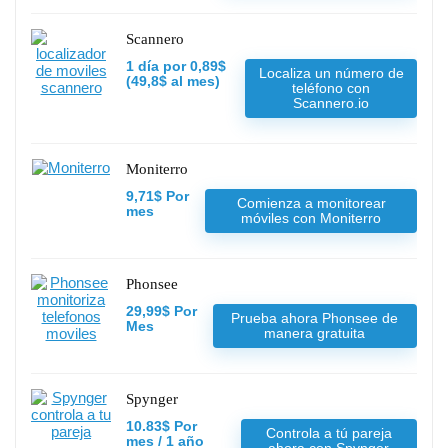
Scannero
1 día por 0,89$
Localiza un número de
(49,8$ al mes)
teléfono con
Scannero.io
Moniterro
9,71$ Por
Comienza a monitorear
mes
móviles con Moniterro
Phonsee
29,99$ Por
Prueba ahora Phonsee de
Mes
manera gratuita
Spynger
10.83$ Por
Controla a tú pareja
mes / 1 año
ahora con Spynger