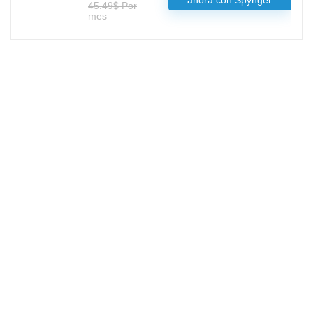
45.49$ Por
mes
Redes Sociales
Facebook
Twitter
LinkedIn
Articulos destacados
¿No funciona Amazon Prime? Una VPN puede ser la solución que