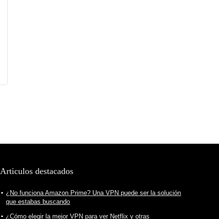
Articulos destacados
¿No funciona Amazon Prime? Una VPN puede ser la solución
que estabas buscando
¿Cómo elegir la mejor VPN para ver Netflix y otras