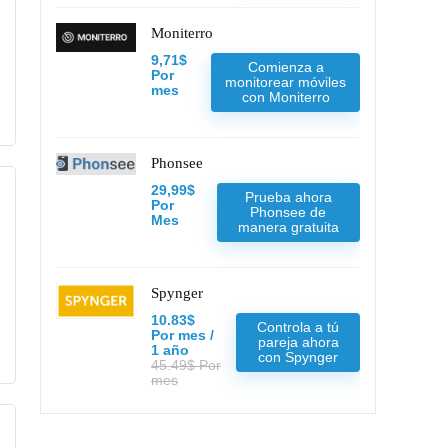
Moniterro
9,71$
Comienza a
Por
monitorear móviles
mes
con Moniterro
Phonsee
29,99$
Prueba ahora
Por
Phonsee de
Mes
manera gratuita
Spynger
10.83$
Controla a tú
Por mes /
pareja ahora
1 año
con Spynger
45.49$ Por
mes