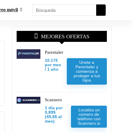
reo móvil
MEJORES OFERTAS
Parentaler
10.17€
Unete a
por mes
Parentaler y
/ 1 año
comienza a
proteger a tus
hijos
Scannero
1 día por
Localiza un
0,89$
número de
(49,8$ al
teléfono con
mes)
Scannero.io