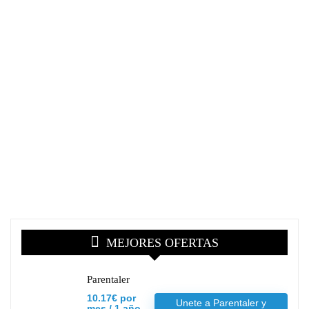
MEJORES OFERTAS
Parentaler
10.17€ por
Unete a Parentaler y
mes / 1 año