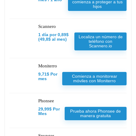
comienza a proteger a tus
hijos
Scannero
1 día por 0,89$
Localiza un número de
(49,8$ al mes)
teléfono con
Scannero.io
Moniterro
9,71$ Por
Comienza a monitorear
mes
móviles con Moniterro
Phonsee
29,99$ Por
Prueba ahora Phonsee de
Mes
manera gratuita
Spynger