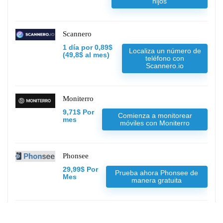
hijos
Scannero
1 día por 0,89$
Localiza un número de
(49,8$ al mes)
teléfono con
Scannero.io
Moniterro
9,71$ Por
Comienza a monitorear
mes
móviles con Moniterro
Phonsee
29,99$ Por
Prueba ahora Phonsee de
Mes
manera gratuita
Spynger